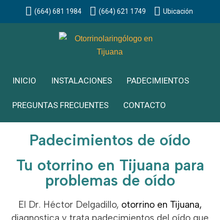
(664) 681 1984
(664) 621 1749
Ubicación
Skip
to
content
INICIO
INSTALACIONES
PADECIMIENTOS
PREGUNTAS FRECUENTES
CONTACTO
Padecimientos de oído
Tu otorrino en Tijuana para
problemas de oído
El Dr. Héctor Delgadillo,
otorrino en Tijuana
,
diagnostica y trata padecimientos del oído que